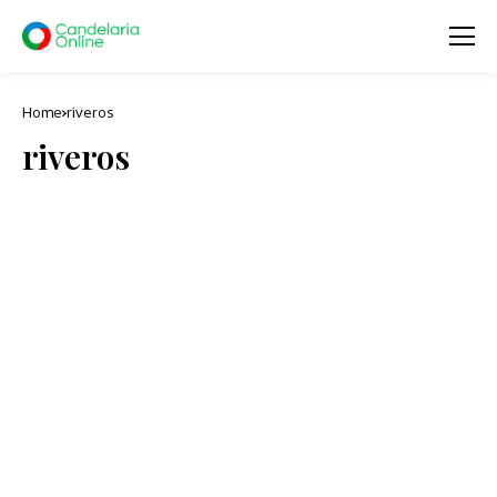
Home
riveros
riveros