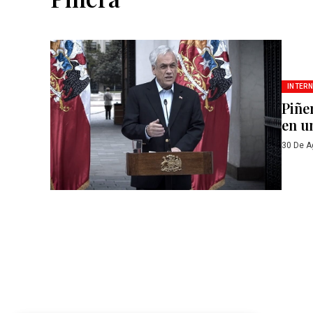
INTER
Piñe
en u
30 De A