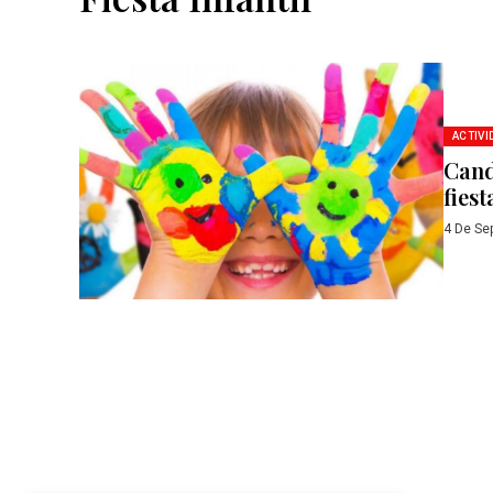
ACTIVI
Cand
fiest
4 De Se