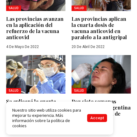
SALUD
SALUD
Las provincias avanzan
Las provincias aplican
en la aplicación del
la cuarta dosis de
refuerzo de la vacuna
vacuna anticovid en
anticovid
paralelo a la antigripal
4 De Mayo De 2022
20 De Abril De 2022
SALUD
SALUD
Se aplicará la cuarta
Por siete semanas
dosis para mayores de
consecutivas, Argentina
Nuestro sitio web utiliza cookies para
50, grupos de riesgo y
registra una baja de
mejorar tu experiencia. Más
Accept
docentes
casos
información sobre la política de
cookies
14 De Abril De 2022
10 De Marzo De 2022