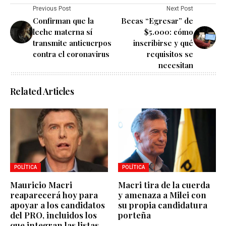
Previous Post
Next Post
Confirman que la
Becas “Egresar” de
leche materna sí
$5.000: cómo
transmite anticuerpos
inscribirse y qué
contra el coronavirus
requisitos se
necesitan
Related Articles
POLÍTICA
POLÍTICA
Mauricio Macri
Macri tira de la cuerda
reaparecerá hoy para
y amenaza a Milei con
apoyar a los candidatos
su propia candidatura
del PRO, incluidos los
porteña
que integran las listas