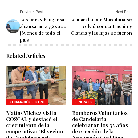
Previous Post
Next Post
Las becas Progresar
La marcha por Maradona se
alcanzarán a 750.000
volvió concentración y
jóvenes de todo el
Claudia y las hijas se fueron
país
Related Articles
INFORMACIÓN GENERAL
GENERALES
Matías Vilchez visitó
Bomberos Voluntarios
COSCAL y destacó el
de Candelaria
crecimiento de la
celebraron los 32 años
cooperativa: “El vecino
de creación de la
de Candelaria está
Asociación Civil Juan