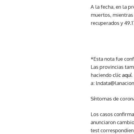
A la fecha, en la p
muertos, mientras 
recuperados y 49.1
*Esta nota fue con
Las provincias tam
haciendo
clic aquí
.
a: lndata@lanacio
Síntomas de corona
Los casos confirm
anunciaron cambio
test correspondien