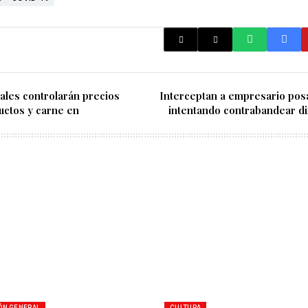
ales controlarán precios
Interceptan a empresario pos
uctos y carne en
intentando contrabandear di
ÓN GENERAL
CULTURA