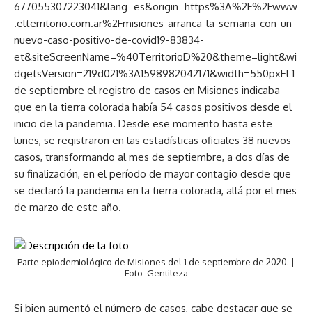
677055307223041&lang=es&origin=https%3A%2F%2Fwww
.elterritorio.com.ar%2Fmisiones-arranca-la-semana-con-un-
nuevo-caso-positivo-de-covid19-83834-
et&siteScreenName=%40TerritorioD%20&theme=light&wi
dgetsVersion=219d021%3A1598982042171&width=550pxEl 1
de septiembre el registro de casos en Misiones indicaba
que en la tierra colorada había 54 casos positivos desde el
inicio de la pandemia. Desde ese momento hasta este
lunes, se registraron en las estadísticas oficiales 38 nuevos
casos, transformando al mes de septiembre, a dos días de
su finalización, en el período de mayor contagio desde que
se declaró la pandemia en la tierra colorada, allá por el mes
de marzo de este año.
Parte epiodemiológico de Misiones del 1 de septiembre de 2020. |
Foto: Gentileza
Si bien aumentó el número de casos, cabe destacar que se