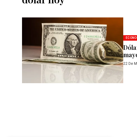
ECONO
Dóla
may
22 De M